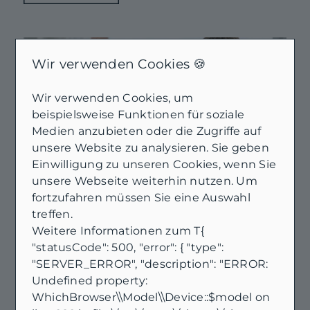
Wir verwenden Cookies 🍪
Wir verwenden Cookies, um
beispielsweise Funktionen für soziale
Medien anzubieten oder die Zugriffe auf
unsere Website zu analysieren. Sie geben
Einwilligung zu unseren Cookies, wenn Sie
unsere Webseite weiterhin nutzen. Um
fortzufahren müssen Sie eine Auswahl
23.07.2026
treffen.
Zinsen 2026 und
Weitere Informationen zum T{
Immobilienkauf in
"statusCode": 500, "error": { "type":
"SERVER_ERROR", "description": "ERROR:
Ostfriesland: So setzt du dein
Undefined property:
Budget realistisch an
WhichBrowser\\Model\\Device::$model on
Zinsen bleiben 2026 ein entscheidender Hebel