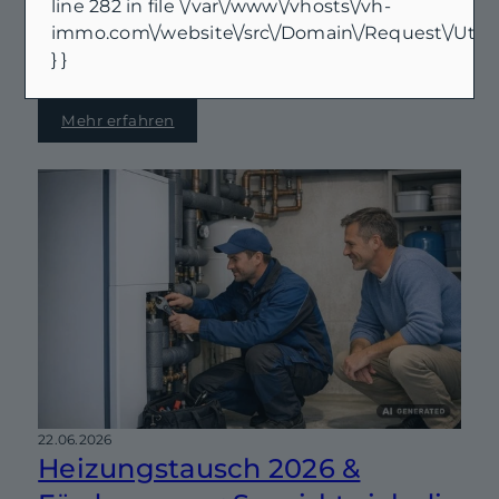
line 282 in file \/var\/www\/vhosts\/vh-
beim Immobilienkauf – auch in Ostfriesland. Wir
immo.com\/website\/src\/Domain\/Request\/Utils
zeigen dir, wie du Kaufpreis, Nebenkosten, Rate
} }
und Puffer realistisch zusammenbringst, damit
du mit einem sauberen Budget suchst statt nach
Bauchgefühl.
Mehr erfahren
22.06.2026
Heizungstausch 2026 &