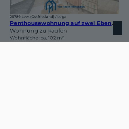
26789 Leer (Ostfriesland) / Loga
Penthousewohnung auf zwei Ebenen mit sonniger Dachterrasse in begehrter Lage von Leer-Loga
Wohnung zu kaufen
Wohnfläche: ca. 102 m²
Zimmer: 3
Kaufpreis: 309.000 €
Mehr erfahren