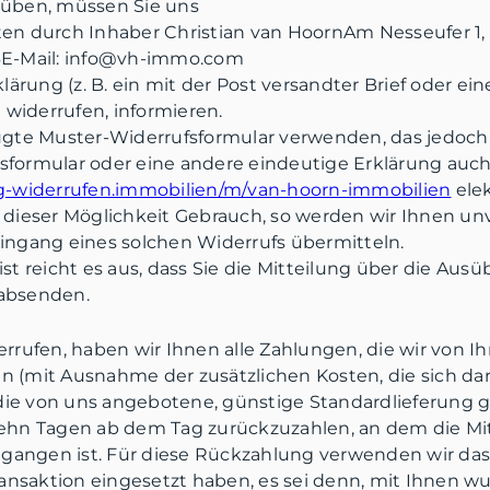
uüben, müssen Sie uns
en durch Inhaber Christian van HoornAm Nesseufer 1,
6E-Mail: info@vh-immo.com
lärung (z. B. ein mit der Post versandter Brief oder ein
 widerrufen, informieren.
gte Muster-Widerrufsformular verwenden, das jedoch n
formular oder eine andere eindeutige Erklärung auch
ag-widerrufen.immobilien/m/van-hoorn-immobilien
elek
dieser Möglichkeit Gebrauch, so werden wir Ihnen unver
ingang eines solchen Widerrufs übermitteln.
st reicht es aus, dass Sie die Mitteilung über die Au
 absenden.
rrufen, haben wir Ihnen alle Zahlungen, die wir von I
ten (mit Ausnahme der zusätzlichen Kosten, die sich da
 die von uns angebotene, günstige Standardlieferung 
ehn Tagen ab dem Tag zurückzuzahlen, an dem die Mit
gegangen ist. Für diese Rückzahlung verwenden wir das
ransaktion eingesetzt haben, es sei denn, mit Ihnen w