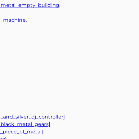
k_metal_empty_building,
g_machine,
_and_silver_dj_controller]
_black_metal_gears]
_piece_of_metal]