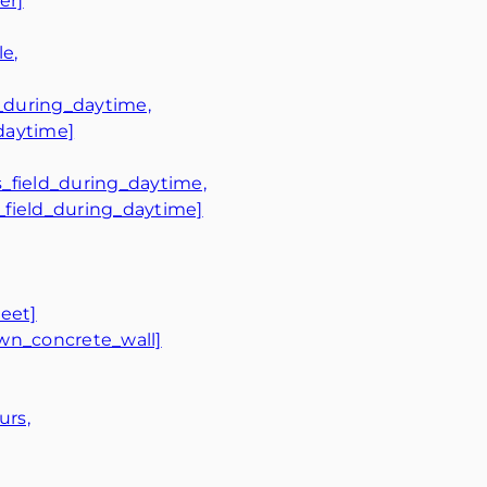
er]
e,
_during_daytime,
daytime]
_field_during_daytime,
field_during_daytime]
eet]
wn_concrete_wall]
urs,