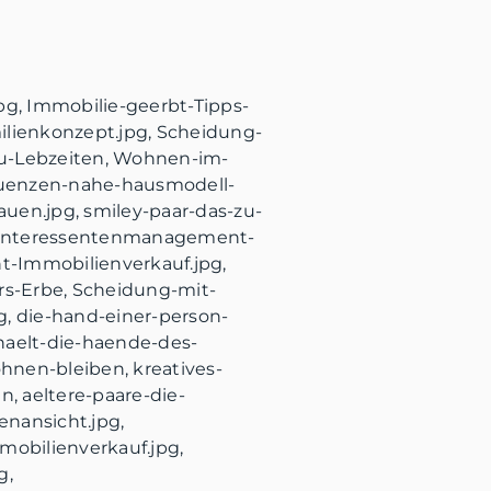
pg, Immobilie-geerbt-Tipps-
milienkonzept.jpg, Scheidung-
zu-Lebzeiten, Wohnen-im-
muenzen-nahe-hausmodell-
uen.jpg, smiley-paar-das-zu-
, Interessentenmanagement-
t-Immobilienverkauf.jpg,
s-Erbe, Scheidung-mit-
pg, die-hand-einer-person-
aelt-die-haende-des-
hnen-bleiben, kreatives-
, aeltere-paare-die-
nansicht.jpg,
bilienverkauf.jpg,
g,