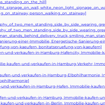
s_standing_on_the_hill]
ight_signage_on_wall, white_neon_light_signage_on_wa
ng_on_stairway, person_walking_on_stairway]
aphy_of_two_men_standing_side_by_side_wearing_gree
phy_of_two_men_standing_side_by_side_wearing_green
ng_man_stands_behind_delivery_truck, smiling_man_sta
anierung-einer-Immobilie, Energetische-Sanierung-ei
efung-von-kaeufern, bonitatspruefung-von-kaeufern]
fen-und-verkaufen-in-Hamburg-Hafencity, Immobilie-k
ilie-kaufen-und-verkaufen-in-Hamburg-Verkehr, Immo
kaufen-und-verkaufen-in-Hamburg-Elbphilharmonie, 
bphilharmonie]
en-und-verkaufen-in-Hamburg-Hafen, Immobilie-kaufen
aufen-und-verkaufen-in-Hamburg, Immobilie-kaufen-u
-kaufen-und-verkaufen-in-Berlin, Immobilie-kaufen-un