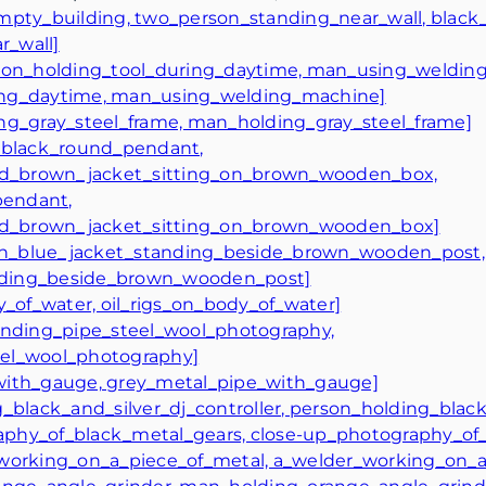
empty_building, two_person_standing_near_wall, blac
r_wall]
rson_holding_tool_during_daytime, man_using_weldin
ing_daytime, man_using_welding_machine]
ing_gray_steel_frame, man_holding_gray_steel_frame]
d_black_round_pendant,
d_brown_jacket_sitting_on_brown_wooden_box,
pendant,
d_brown_jacket_sitting_on_brown_wooden_box]
n_in_blue_jacket_standing_beside_brown_wooden_post,
nding_beside_brown_wooden_post]
y_of_water, oil_rigs_on_body_of_water]
rinding_pipe_steel_wool_photography,
eel_wool_photography]
with_gauge, grey_metal_pipe_with_gauge]
g_black_and_silver_dj_controller, person_holding_black
graphy_of_black_metal_gears, close-up_photography_of
_working_on_a_piece_of_metal, a_welder_working_on_a