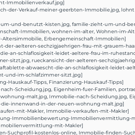
-Immobilienverkauf.jpg]
sich-der-Verkauf-meiner-geerbten-Immobilie.jpg, lohn
ht-um-und-benutzt-kisten.jpg, familie-zieht-um-und-ben
inschaft-Immobilien, wohnen-im-alter, Wohnen-im-Alt
r-Altersimmobilie, Erbengemeinschaft-Immobilien]
ht-der-aelteren-sechzigjaehrigen-frau-mit-grauem-haa
die-an-schlaflosigkeit-leidet-aeltere-frau-im-ruhesta
r-sitzt.jpg, rueckansicht-der-aelteren-sechzigjaehri
aftablette-abwaescht-die-an-schlaflosigkeit-leidet-ael
-und-im-schlafzimmer-sitzt.jpg]
ung-Hauskauf-Tipps, Finanzierung-Hauskauf-Tipps]
-nach-Scheidung.jpg, Eigenheim-fuer-Familien, portra
wohnung-malt.jpg, Immobilie-nach-Scheidung.jpg, Ei
s-die-innenwand-in-der-neuen-wohnung-malt.jpg]
kaufen-mit-Makler, Immobilie-verkaufen-mit-Makler]
erung-Immobilienbewertung-Immobilienvermittlung-mi
obilienvermittlung-mit-Makler]
den-Suchprofil-kostenlos-online, Immobilie-finden-Such