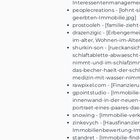
Interessentenmanagement
peoplecreations - [lohnt-
geerbten-Immobilie.jpg]
prostooleh - [familie-zie
drazenzigic - [Erbengeme
im-alter, Wohnen-im-Alte
shurkin-son - [rueckansic
schlaftablette-abwaescht-
nimmt-und-im-schlafzimme
das-becher-haelt-der-schl
medizin-mit-wasser-nimmt
rawpixel.com - [Finanzier
gpointstudio - [Immobilie
innenwand-in-der-neuen-
portraet-eines-paares-da
snowing - [Immobilie-ver
zinkevych - [Hausfinanzi
Immobilienbewertung-Imm
standret - [Immobilie-fin