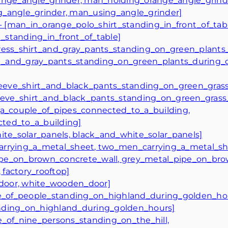
range_angle_grinder, man_holding_orange_angle_grind
g_angle_grinder, man_using_angle_grinder]
an_in_orange_polo_shirt_standing_in_front_of_tabl
_standing_in_front_of_table]
dress_shirt_and_gray_pants_standing_on_green_plants
t_and_gray_pants_standing_on_green_plants_during_
eve_shirt_and_black_pants_standing_on_green_grass
eve_shirt_and_black_pants_standing_on_green_grass_
 [a_couple_of_pipes_connected_to_a_building,
ted_to_a_building]
hite_solar_panels, black_and_white_solar_panels]
arrying_a_metal_sheet, two_men_carrying_a_metal_sh
ipe_on_brown_concrete_wall, grey_metal_pipe_on_bro
, factory_rooftop]
door, white_wooden_door]
tte_of_people_standing_on_highland_during_golden_ho
anding_on_highland_during_golden_hours]
e_of_nine_persons_standing_on_the_hill,