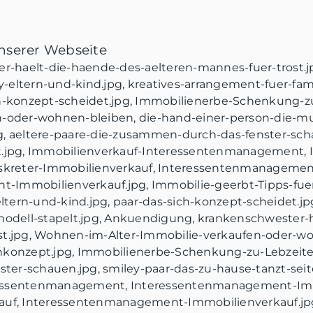
unserer Webseite
er-haelt-die-haende-des-aelteren-mannes-fuer-trost.j
ley-eltern-und-kind.jpg, kreatives-arrangement-fuer-fa
ch-konzept-scheidet.jpg, Immobilienerbe-Schenkung-
en-oder-wohnen-bleiben, die-hand-einer-person-die-
g, aeltere-paare-die-zusammen-durch-das-fenster-scha
ht.jpg, Immobilienverkauf-Interessentenmanagement
iskreter-Immobilienverkauf, Interessentenmanagemen
Immobilienverkauf.jpg, Immobilie-geerbt-Tipps-fuer
-eltern-und-kind.jpg, paar-das-sich-konzept-scheidet.j
dell-stapelt.jpg, Ankuendigung, krankenschwester-h
st.jpg, Wohnen-im-Alter-Immobilie-verkaufen-oder-wo
nkonzept.jpg, Immobilienerbe-Schenkung-zu-Lebzeiten
er-schauen.jpg, smiley-paar-das-zu-hause-tanzt-seite
essentenmanagement, Interessentenmanagement-Immo
kauf, Interessentenmanagement-Immobilienverkauf.jp