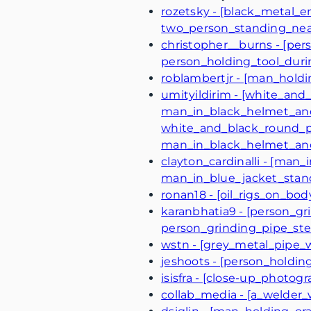
rozetsky - [black_metal_
two_person_standing_nea
christopher__burns - [pe
person_holding_tool_dur
roblambertjr - [man_hold
umityildirim - [white_an
man_in_black_helmet_an
white_and_black_round_
man_in_black_helmet_an
clayton_cardinalli - [ma
man_in_blue_jacket_sta
ronan18 - [oil_rigs_on_bod
karanbhatia9 - [person_g
person_grinding_pipe_st
wstn - [grey_metal_pipe_
jeshoots - [person_holdin
isisfra - [close-up_photo
collab_media - [a_welder