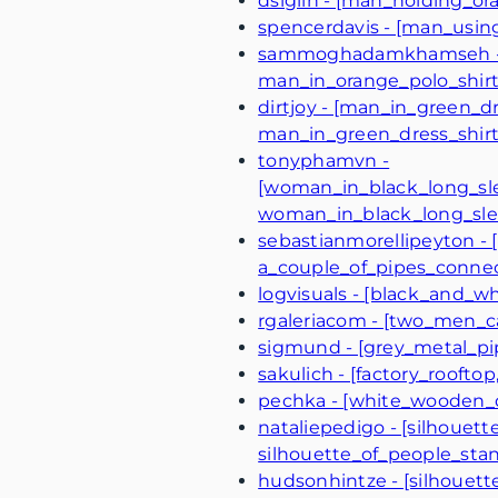
dsiglin - [man_holding_o
spencerdavis - [man_usin
sammoghadamkhamseh - [m
man_in_orange_polo_shirt
dirtjoy - [man_in_green_
man_in_green_dress_shir
tonyphamvn -
[woman_in_black_long_sle
woman_in_black_long_sle
sebastianmorellipeyton -
a_couple_of_pipes_connec
logvisuals - [black_and_w
rgaleriacom - [two_men_c
sigmund - [grey_metal_p
sakulich - [factory_rooftop
pechka - [white_wooden_
nataliepedigo - [silhoue
silhouette_of_people_st
hudsonhintze - [silhouett