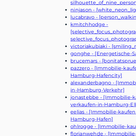
silhouette_of_nine_person
ninjason - [white_neon_l
lucabravo - [person_walki
kmitchhodge -
[selective_focus_photogr
selective_focus_photogra
victoriakubiaki - [smili
gonghe - [Energetische-S
brucemars - [bonitatspru
pazzero - [Immobilie-kau
Hamburg-Hafencity]
alexanderbagno - [Immob
in-Hamburg-Verkehr]
jonastebbe - [Immobilie-
verkaufen-in-Hamburg-El
eelias - [Immobilie-kauf
Hamburg-Hafen]
ohlrogge - [Immobilie-k
florianwehde - [Immobilie