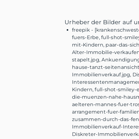
Urheber der Bilder auf 
freepik - [krankenschwest
fuers-Erbe, full-shot-smi
mit-Kindern, paar-das-si
Alter-Immobilie-verkauf
stapelt.jpg, Ankuendigun
hause-tanzt-seitenansic
Immobilienverkauf.jpg, D
Interessentenmanagement-
Kindern, full-shot-smiley
die-muenzen-nahe-hausmo
aelteren-mannes-fuer-tro
arrangement-fuer-familie
zusammen-durch-das-fenst
Immobilienverkauf-Inter
Diskreter-Immobilienver