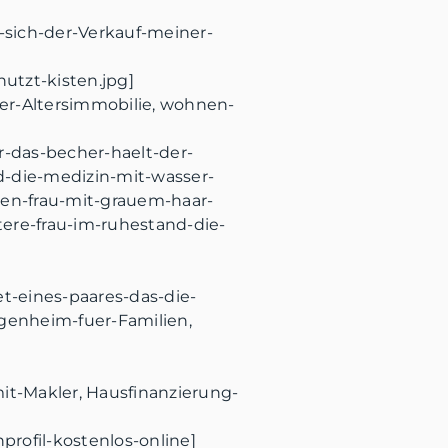
t-sich-der-Verkauf-meiner-
utzt-kisten.jpg]
er-Altersimmobilie, wohnen-
r-das-becher-haelt-der-
nd-die-medizin-mit-wasser-
gen-frau-mit-grauem-haar-
tere-frau-im-ruhestand-die-
et-eines-paares-das-die-
genheim-fuer-Familien,
t-Makler, Hausfinanzierung-
profil-kostenlos-online]