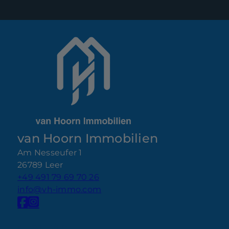
van Hoorn Immobilien
Am Nesseufer 1
26789 Leer
+49 491 79 69 70 26
info@vh-immo.com
Nach oben