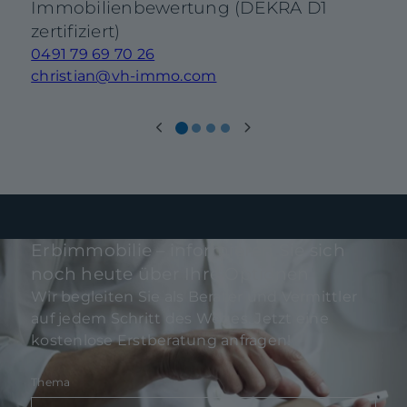
Immobilienbewertung (DEKRA D1
zertifiziert)
0491 79 69 70 26
christian@vh-immo.com
Erbimmobilie – informieren Sie sich
noch heute über Ihre Optionen
Wir begleiten Sie als Berater und Vermittler
auf jedem Schritt des Weges. Jetzt eine
kostenlose Erstberatung anfragen!
Thema