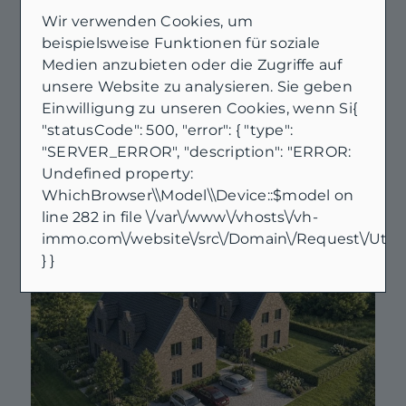
Wir verwenden Cookies, um
beispielsweise Funktionen für soziale
NEU
Medien anzubieten oder die Zugriffe auf
26789 Leer
unsere Website zu analysieren. Sie geben
Stilvolle Obergeschosswohnung in Jugendstilvilla von 1908
Einwilligung zu unseren Cookies, wenn Si{
Wohnung zu mieten
"statusCode": 500, "error": { "type":
Wohnfläche: ca. 87,2 m²
"SERVER_ERROR", "description": "ERROR:
Zimmer: 3
Undefined property:
Kaltmiete: 1.000 €
WhichBrowser\\Model\\Device::$model on
line 282 in file \/var\/www\/vhosts\/vh-
Mehr erfahren
immo.com\/website\/src\/Domain\/Request\/Utils
} }