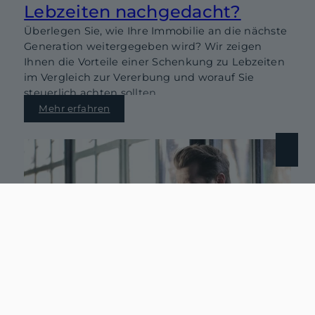
Lebzeiten nachgedacht?
Überlegen Sie, wie Ihre Immobilie an die nächste
Generation weitergegeben wird? Wir zeigen
Ihnen die Vorteile einer Schenkung zu Lebzeiten
im Vergleich zur Vererbung und worauf Sie
steuerlich achten sollten.
Mehr erfahren
02.04.2024