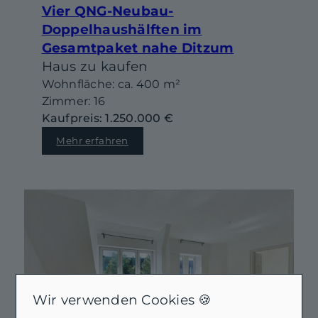
Vier QNG-Neubau-
Doppelhaushälften im
Gesamtpaket nahe Ditzum
Haus zu kaufen
Wohnfläche: ca. 400 m²
Zimmer: 16
Kaufpreis: 1.250.000 €
Mehr erfahren
Wir verwenden Cookies 🍪