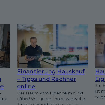
Finanzierung Hauskauf
Ha
h
– Tipps und Rechner
Eig
ie
online
Ein 
ist m
e
Der Traum vom Eigenheim rückt
zeig
ität
näher! Wir geben Ihnen wertvolle
100-
Tipps zur Hausfinanzierung, von