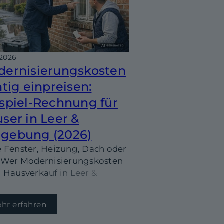
.2026
ernisierungskosten
htig einpreisen:
spiel-Rechnung für
ser in Leer &
gebung (2026)
 Fenster, Heizung, Dach oder
 Wer Modernisierungskosten
 Hausverkauf in Leer &
bung realistisch einpreist,
andelt deutlich entspannter.
hr erfahren
findest du eine
vollziehbare Beispiel-