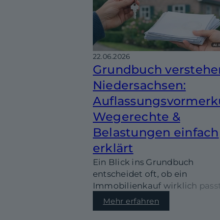
22.06.2026
Grundbuch verstehe
Niedersachsen:
Auflassungsvormerk
Wegerechte &
Belastungen einfach
erklärt
Ein Blick ins Grundbuch
entscheidet oft, ob ein
Immobilienkauf wirklich passt
Wir erklären dir verständlich,
Mehr erfahren
Auflassungsvormerkung,