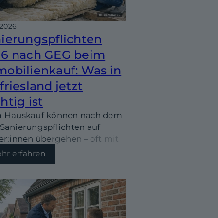
.2026
ierungspflichten
26 nach GEG beim
obilienkauf: Was in
friesland jetzt
htig ist
 Hauskauf können nach dem
Sanierungspflichten auf
er:innen übergehen – oft mit
en Fristen. Wir zeigen, was
hr erfahren
 in Ostfriesland besonders
tig ist und wie du Kosten,
uf und Risiken vor dem Kauf
stisch einschätzt.