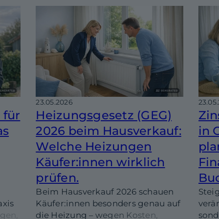
 in
Rech
d
Chec
II
Kalk
23.05.2026
23.05
 für
Heizungsgesetz (GEG)
Zin
as
2026 beim Hausverkauf:
in 
Welche Heizungen
pla
Käufer:innen wirklich
Fin
prüfen.
Bud
Beim Hausverkauf 2026 schauen
Stei
axis
Käufer:innen besonders genau auf
verä
gen,
die Heizung – wegen Kosten,
sond