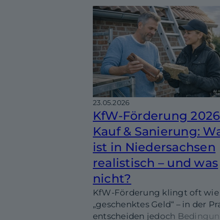
Wegerechte und Belastungen
Niedersachsen bedeuten – un
worauf du in Abteilung II und I
achten solltest.
23.05.2026
KfW-Förderung 2026
Kauf & Sanierung: W
ist in Niedersachsen
realistisch – und was
nicht?
KfW-Förderung klingt oft wie
„geschenktes Geld“ – in der Pr
entscheiden jedoch Bedingun