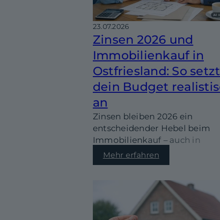
23.07.2026
Zinsen 2026 und
Immobilienkauf in
Ostfriesland: So setz
dein Budget realisti
an
Zinsen bleiben 2026 ein
entscheidender Hebel beim
Immobilienkauf – auch in
Ostfriesland. Wir zeigen dir, w
Mehr erfahren
du Kaufpreis, Nebenkosten, R
und Puffer realistisch
zusammenbringst, damit du 
einem sauberen Budget such
statt nach Bauchgefühl.