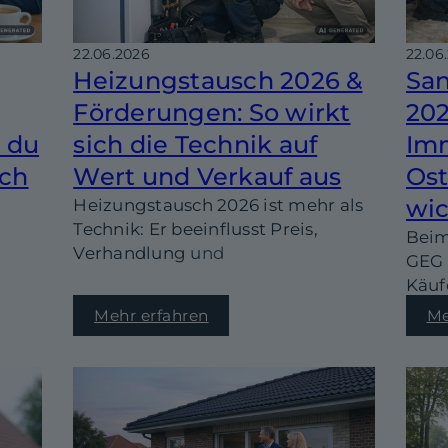
22.06.2026
22.06
Heizungstausch 2026 &
San
Förderungen: So wirkt
20
t du
sich die Technik auf
Imm
sch
Wert und Verkauf aus
Ost
wic
Heizungstausch 2026 ist mehr als
Technik: Er beeinflusst Preis,
Beim
Verhandlung und
GEG 
Vermarktungszeit. Hier erfährst
Käuf
du, wie Förderungen wirken und
ie
fest
Mehr erfahren
Me
welche Schritte beim Verkauf in
ate
2026
Ostfriesland wirklich zählen.
wich
mit
Abla
st
reali