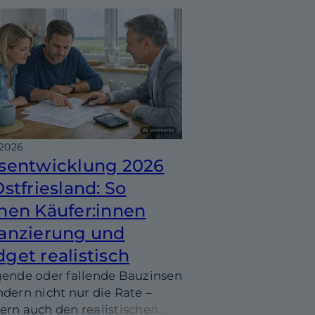
nung (2026) plus eine
kliste für deine eigene
ulation.
.2026
sentwicklung 2026
Ostfriesland: So
nen Käufer:innen
anzierung und
get realistisch
gende oder fallende Bauzinsen
ndern nicht nur die Rate –
ern auch den realistischen