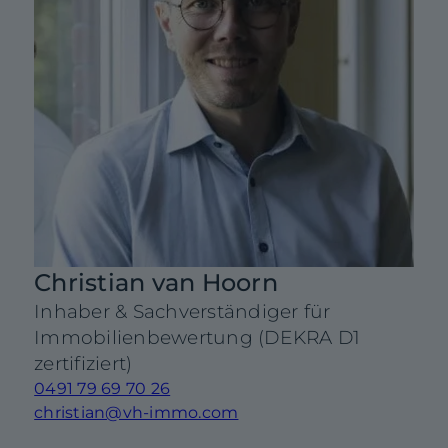
Christian van Hoorn
Inhaber & Sachverständiger für
Immobilienbewertung (DEKRA D1
0
zertifiziert)
0491 79 69 70 26
christian@vh-immo.com