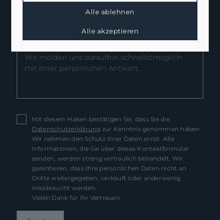
Alle ablehnen
Nachricht
*
Alle akzeptieren
Mit diesem Haken bestätigen Sie, dass Sie die
Datenschutzerklärung
zur Kenntnis genommen haben.
Wir nehmen den Schutz Ihrer Daten ernst. Alle
Informationen, die Sie über dieses Kontaktformular
senden, werden streng vertraulich behandelt. Wir
garantieren, dass Ihre persönlichen Daten nicht an
Dritte weitergegeben, verkauft oder anderweitig
missbraucht werden.
Vielen Dank für Ihr Vertrauen.