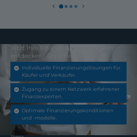
Jetzt Ihre Finanzierungs-Optionen
entdecken? Sprechen Sie uns an.
Individuelle Finanzierungslösungen für
Käufer und Verkäufer.
Zugang zu einem Netzwerk erfahrener
Finanzexperten.
Optimale Finanzierungskonditionen
und -modelle.
Thema