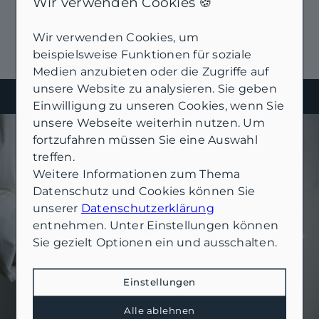
Wir verwenden Cookies 🍪
Wir verwenden Cookies, um
beispielsweise Funktionen für soziale
Medien anzubieten oder die Zugriffe auf
unsere Website zu analysieren. Sie geben
Einwilligung zu unseren Cookies, wenn Sie
Sie suchen erfahrene Makler, die Ihre
unsere Webseite weiterhin nutzen. Um
fortzufahren müssen Sie eine Auswahl
Immobilie diskret verkaufen?
treffen.
Sprechen Sie uns an.
Weitere Informationen zum Thema
Vertrauliche Abwicklung ohne
Datenschutz und Cookies können Sie
öffentliche Bekanntmachung.
unserer
Datenschutzerklärung
entnehmen. Unter Einstellungen können
Gezielte Ansprache von seriösen
Sie gezielt Optionen ein und ausschalten.
Interessenten.
Einstellungen
Schutz Ihrer Privatsphäre und Ihres
Eigentums.
Alle ablehnen