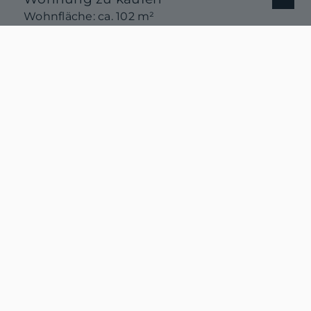
Wohnfläche: ca. 102 m²
Zimmer: 3
Kaufpreis: 309.000 €
Mehr erfahren
van Hoorn Immobilien
Am Nesseufer 1