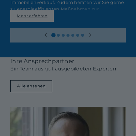
Immobilienverkauf. Zudem beraten wir Sie gerne
e
zu energieeffizienten Maßnahmen zur
s
Wertsteigerung.
s
Mehr erfahren
Ihre Ansprechpartner
Ein Team aus gut ausgebildeten Experten
Alle ansehen