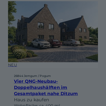
NEU
26844 Jemgum / Pogum
Vier QNG-Neubau-
Doppelhaushälften im
Gesamtpaket nahe Ditzum
Haus zu kaufen
Wohnfläche: ca. 400 m²