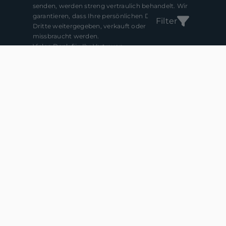
senden, werden streng vertraulich behandelt. Wir
garantieren, dass Ihre persönlichen Daten nicht an
Filter
Dritte weitergegeben, verkauft oder anderweitig
missbraucht werden.
Vielen Dank für Ihr Vertrauen.
Senden
van Hoorn Immobilien