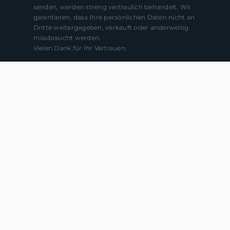
senden, werden streng vertraulich behandelt. Wir
garantieren, dass Ihre persönlichen Daten nicht an
Dritte weitergegeben, verkauft oder anderweitig
missbraucht werden.
Vielen Dank für Ihr Vertrauen.
Senden
van Hoorn Immobilien