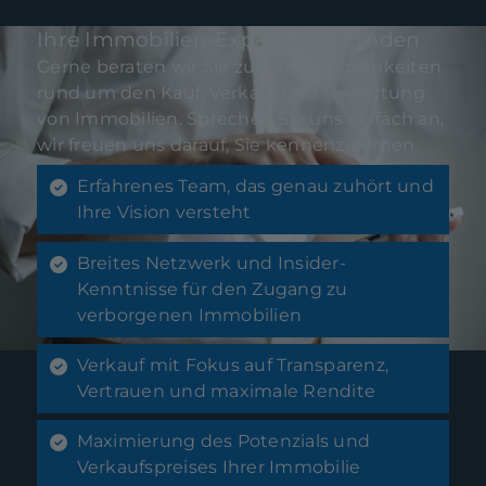
Ihre Immobilien-Experten in Emden
Gerne beraten wir Sie zu Ihren Möglichkeiten
rund um den Kauf, Verkauf und Bewertung
von Immobilien. Sprechen Sie uns einfach an,
wir freuen uns darauf, Sie kennenzulernen.
Erfahrenes Team, das genau zuhört und
Ihre Vision versteht
Breites Netzwerk und Insider-
Kenntnisse für den Zugang zu
verborgenen Immobilien
Verkauf mit Fokus auf Transparenz,
Vertrauen und maximale Rendite
Maximierung des Potenzials und
Verkaufspreises Ihrer Immobilie