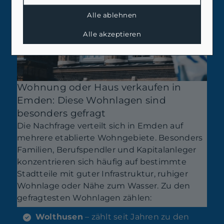
Alle ablehnen
Alle akzeptieren
Wohnung oder Haus verkaufen in
Emden: Diese Wohnlagen sind
besonders gefragt
Die Nachfrage verteilt sich in Emden auf
mehrere etablierte Wohngebiete. Besonders
Familien, Berufspendler und Kapitalanleger
konzentrieren sich häufig auf bestimmte
Stadtteile mit guter Infrastruktur, ruhiger
Wohnlage oder Nähe zum Wasser. Zu den
gefragtesten Wohnlagen zählen:
Wolthusen
– zählt seit Jahren zu den