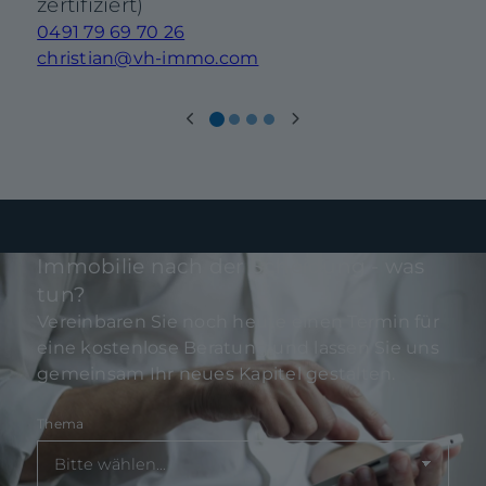
zertifiziert)
0491 79 69 70 26
christian@vh-immo.com
Immobilie nach der Scheidung - was
tun?
Vereinbaren Sie noch heute einen Termin für
eine kostenlose Beratung und lassen Sie uns
gemeinsam Ihr neues Kapitel gestalten.
Thema