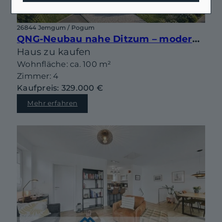
26844 Jemgum / Pogum
QNG-Neubau nahe Ditzum – moderne Doppelhaushälfte mit Gestaltungsspielraum
Haus zu kaufen
Wohnfläche: ca. 100 m²
Zimmer: 4
Kaufpreis: 329.000 €
Mehr erfahren