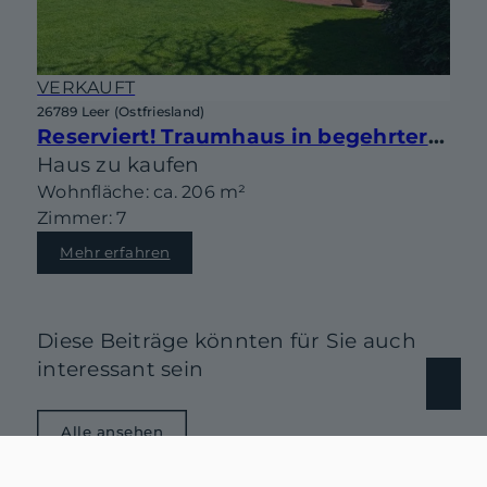
VERKAUFT
26789 Leer (Ostfriesland)
Reserviert! Traumhaus in begehrter Lage von Leer-Heisfelde!
Haus zu kaufen
Wohnfläche: ca. 206 m²
Zimmer: 7
Mehr erfahren
Diese Beiträge könnten für Sie auch
interessant sein
Alle ansehen