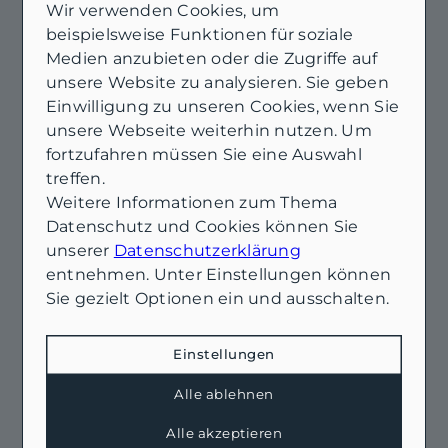
Wir verwenden Cookies, um
26789 Leer
Stilvolle Obergeschosswohnung
beispielsweise Funktionen für soziale
Medien anzubieten oder die Zugriffe auf
in Jugendstilvilla von 1908
unsere Website zu analysieren. Sie geben
Wohnung zu mieten
Einwilligung zu unseren Cookies, wenn Sie
Wohnfläche: ca. 87,2 m²
unsere Webseite weiterhin nutzen. Um
Zimmer: 3
fortzufahren müssen Sie eine Auswahl
Kaltmiete: 1.000 €
treffen.
Mehr erfahren
Weitere Informationen zum Thema
Datenschutz und Cookies können Sie
unserer
Datenschutzerklärung
entnehmen. Unter Einstellungen können
Sie gezielt Optionen ein und ausschalten.
Einstellungen
Alle ablehnen
Alle akzeptieren