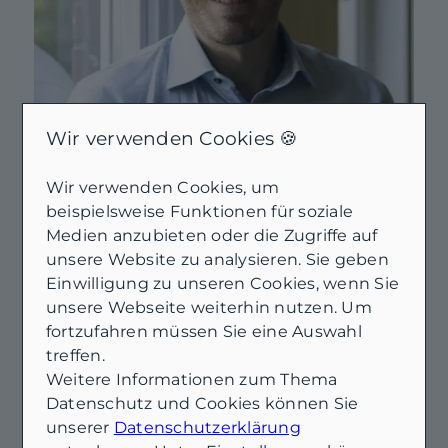
Wir verwenden Cookies 🍪
Wir verwenden Cookies, um
beispielsweise Funktionen für soziale
Christian van Hoorn
Medien anzubieten oder die Zugriffe auf
Inhaber & Sachverständiger für
unsere Website zu analysieren. Sie geben
Immobilienbewertung (DEKRA D1
0
Einwilligung zu unseren Cookies, wenn Sie
zertifiziert)
unsere Webseite weiterhin nutzen. Um
0491 79 69 70 26
fortzufahren müssen Sie eine Auswahl
christian@vh-immo.com
treffen.
Weitere Informationen zum Thema
Datenschutz und Cookies können Sie
unserer
Datenschutzerklärung