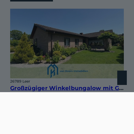
26789 Leer
Großzügiger Winkelbungalow mit Garage und großem Garten in bester Lage von Leer-Heisfelde
Haus zu kaufen
Wohnfläche: ca. 145,03 m²
Zimmer: 6
Kaufpreis: 379.000 €
Mehr erfahren