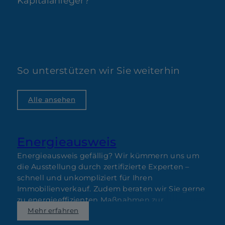
Kapitalanleger?
So unterstützen wir Sie weiterhin
Alle ansehen
Energieausweis
Energieausweis gefällig? Wir kümmern uns um
D
die Ausstellung durch zertifizierte Experten –
e
schnell und unkompliziert für Ihren
I
Immobilienverkauf. Zudem beraten wir Sie gerne
u
zu energieeffizienten Maßnahmen zur
I
Wertsteigerung.
u
Mehr erfahren