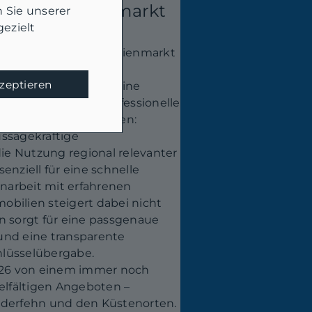
am Immobilienmarkt
 Sie unserer
ezielt
 Chancen am Immobilienmarkt
nd – für Käufer:innen,
kzeptieren
lanleger:innen. Wer eine
, sollte auf eine professionelle
le Präsentation setzen:
ussagekräftige
e Nutzung regional relevanter
enziell für eine schnelle
narbeit mit erfahrenen
bilien steigert dabei nicht
n sorgt für eine passgenaue
und eine transparente
hlüsselübergabe.
2026 von einem immer noch
ielfältigen Angeboten –
uderfehn und den Küstenorten.