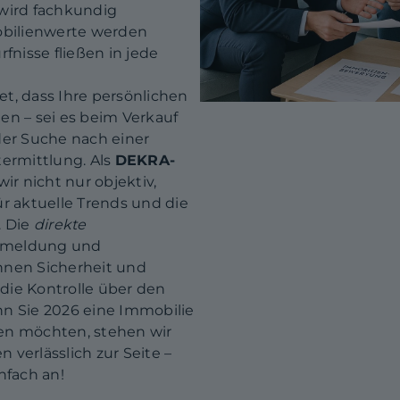
 wird fachkundig
mobilienwerte werden
fnisse fließen in jede
t, dass Ihre persönlichen
en – sei es beim Verkauf
der Suche nach einer
termittlung. Als
DEKRA-
ir nicht nur objektiv,
ür aktuelle Trends und die
. Die
direkte
ckmeldung und
hnen Sicherheit und
 die Kontrolle über den
nn Sie 2026 eine Immobilie
en möchten, stehen wir
verlässlich zur Seite –
nfach an!