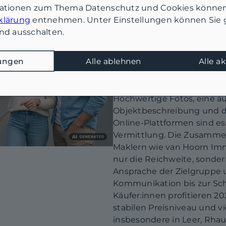
Sie die Chancen 
mationen zum Thema Datenschutz und Cookies können
klärung
entnehmen. Unter Einstellungen können Sie g
2026
nd ausschalten.
2026 bietet umfangreiche
in Leer und ganz Ostfriesla
lungen
Alle ablehnen
Alle a
Verkäufer:innen und Kapita
Immobilie verkaufen möchte
Wertermittlung und optima
Hochwertige Fotos, eine a
Objektbeschreibung und di
Online-Plattformen sind ess
Vermittlung. Die Zusamme
Maklern wie van Hoorn Immo
nur die Reichweite, sonder
Ansprache der Zielgruppe 
Kommunikation bis zur Sc
Käufer:innen profitieren 
stabilen Preisniveau und v
insbesondere in Leer, Rha