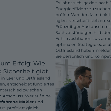
Es lohnt sich, gezielt nach
Energieeffizienz zu suche
prüfen. Wer den Markt akt
agiert, verschafft sich ents
Frühzeitiger Austausch m
Sachverständigen hilft, d
Fehlinvestitionen zu verm
optimalen Strategie oder 
Ostfriesland haben, melden 
Sie persönlich und kompet
zum Erfolg: Wie
 Sicherheit gibt
in Leer und Ostfriesland
en, entscheidet fundiertes
nterschied zwischen
 Abschluss. Wer auf eine
rfahrene Makler
und
zt, profitiert gleich