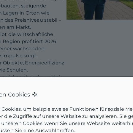
bauten, steigende
 Lagen in Orten wie
das Preisniveau stabil –
sen am Markt.
ibt die wirtschaftliche
e Region profitiert 2026
 einer wachsenden
e Impulse sorgt.
Objekte, Energieeffizienz
wie Schulen,
entlichen Verkehrsmitteln
ndung ein. Wer sich einen
etzt auf lokale
n Cookies 🍪
sionelle Bewertung –
er verlässlichen Basis
Cookies, um beispielsweise Funktionen für soziale M
erne, wenn Sie Ihre
 die Zugriffe auf unsere Website zu analysieren. Sie 
 nutzen wollen!
u unseren Cookies, wenn Sie unsere Webseite weiterh
Tipps für Kauf und
ssen Sie eine Auswahl treffen.