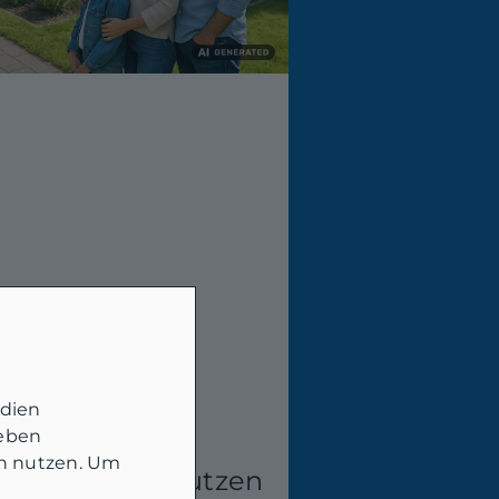
edien
geben
in nutzen. Um
 Verkauf: So nutzen