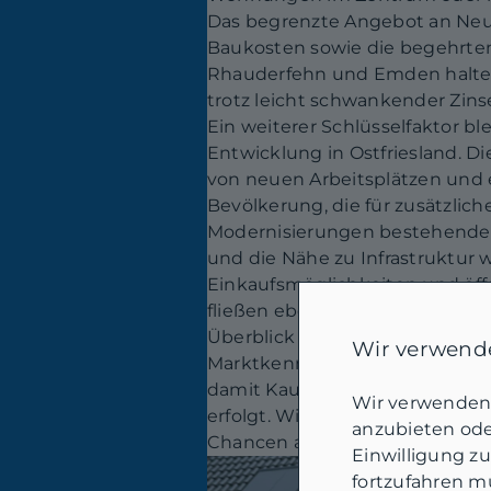
Das begrenzte Angebot an Neu
Baukosten sowie die begehrten
Rhauderfehn und Emden halten 
trotz leicht schwankender Zin
Ein weiterer Schlüsselfaktor ble
Entwicklung in Ostfriesland. Di
von neuen Arbeitsplätzen und
Bevölkerung, die für zusätzlich
Modernisierungen bestehender 
und die Nähe zu Infrastruktur 
Einkaufsmöglichkeiten und öff
fließen ebenfalls in die Preisfi
Überblick verschaffen möchte, s
Wir verwende
Marktkenntnis und eine profes
damit Kauf oder Verkauf auf ein
Wir verwenden 
erfolgt. Wir unterstützen Sie g
anzubieten oder
Chancen am Markt bestmöglich
Einwilligung z
fortzufahren mü