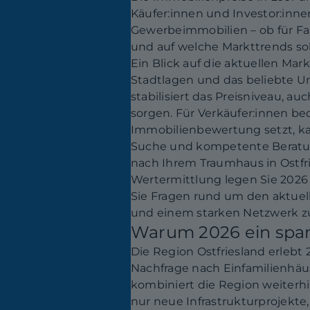
Käufer:innen und Investor:inn
Gewerbeimmobilien – ob für Fami
und auf welche Markttrends so
Ein Blick auf die aktuellen Ma
Stadtlagen und das beliebte 
stabilisiert das Preisniveau, 
sorgen. Für Verkäufer:innen be
Immobilienbewertung setzt, kan
Suche und kompetente Beratung
nach Ihrem Traumhaus in Ostfr
Wertermittlung legen Sie 2026 
Sie Fragen rund um den aktuell
und einem starken Netzwerk zu
Warum 2026 ein spann
Die Region Ostfriesland erleb
Nachfrage nach Einfamilienh
kombiniert die Region weiterh
nur neue Infrastrukturprojekte