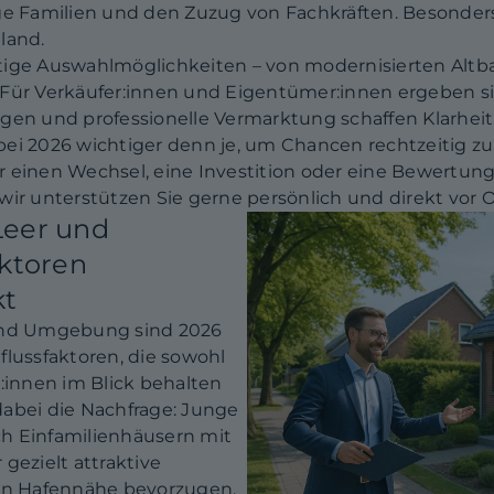
Familien und den Zuzug von Fachkräften. Besonders 
land.
ältige Auswahlmöglichkeiten – von modernisierten Altb
 Für Verkäufer:innen und Eigentümer:innen ergeben 
gen und professionelle Vermarktung schaffen Klarheit
bei 2026 wichtiger denn je, um Chancen rechtzeitig z
 einen Wechsel, eine Investition oder eine Bewertung 
ir unterstützen Sie gerne persönlich und direkt vor O
Leer und
ktoren
kt
 und Umgebung sind 2026
flussfaktoren, die sowohl
r:innen im Blick behalten
 dabei die Nachfrage: Junge
h Einfamilienhäusern mit
gezielt attraktive
n Hafennähe bevorzugen.