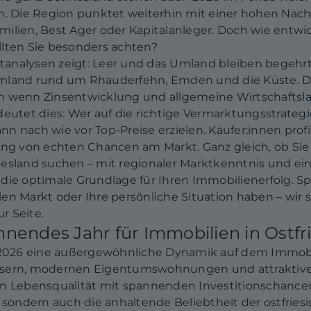
en. Die Region punktet weiterhin mit einer hohen Na
lien, Best Ager oder Kapitalanleger. Doch wie entwick
llten Sie besonders achten?
rktanalysen zeigt: Leer und das Umland bleiben begehrt
Umland rund um Rhauderfehn, Emden und die Küste. D
auch wenn Zinsentwicklung und allgemeine Wirtschafts
deutet dies: Wer auf die richtige Vermarktungsstrategi
n nach wie vor Top-Preise erzielen. Käufer:innen prof
 von echten Chancen am Markt. Ganz gleich, ob Sie 
iesland suchen – mit regionaler Marktkenntnis und ei
die optimale Grundlage für Ihren Immobilienerfolg. S
en Markt oder Ihre persönliche Situation haben – wir
r Seite.
endes Jahr für Immobilien in Ostfri
t 2026 eine außergewöhnliche Dynamik auf dem Immobil
äusern, modernen Eigentumswohnungen und attrakti
in Lebensqualität mit spannenden Investitionschance
, sondern auch die anhaltende Beliebtheit der ostfrie