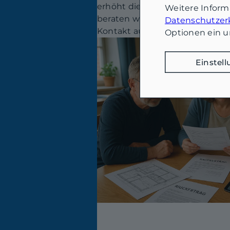
erhöht die Verkaufschancen deu
Weitere Infor
beraten wir Sie gerne unverbin
Datenschutzer
Kontakt auf!
Optionen ein u
Einstel