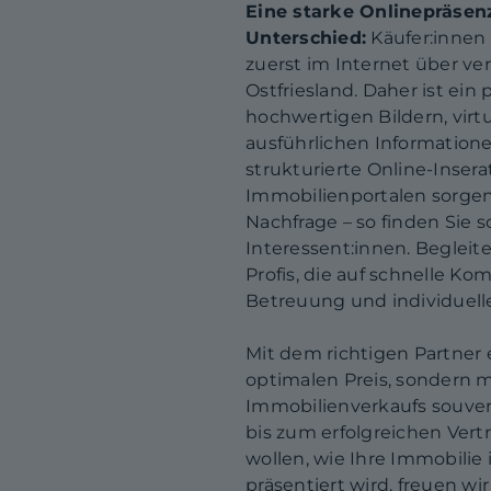
Eine starke Onlinepräse
Unterschied:
Käufer:innen 
zuerst im Internet über ve
Ostfriesland. Daher ist ein
hochwertigen Bildern, vir
ausführlichen Informatione
strukturierte Online-Inser
Immobilienportalen sorgen
Nachfrage – so finden Sie 
Interessent:innen. Begleit
Profis, die auf schnelle K
Betreuung und individuelle
Mit dem richtigen Partner e
optimalen Preis, sondern 
Immobilienverkaufs souver
bis zum erfolgreichen Vert
wollen, wie Ihre Immobili
präsentiert wird, freuen wir