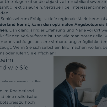
r Unterlagen über die objektive Immobilienbewertung
hlt direkt darauf ein, Vertrauen bei Interessent:innen
iden.
r Schlüssel zum Erfolg ist tiefe regionale Marktkenntnis
derland kennt, kann den optimalen Angebotspreis f
hen.
Dank langjähriger Erfahrung und Nähe vor Ort w
t für den Verkaufsstart ist und wie man potenzielle 
is: mehr Nachfrage, bessere Verhandlungsmöglichkeit
rzeugt. Wenn Sie sich selbst ein Bild machen wollen, b
ns oder rufen Sie einfach an!
 beim
nd wie Sie
lperfallen erkennen und Ihre
en im Rheiderland
d eine realistische
ebotspreis zu hoch