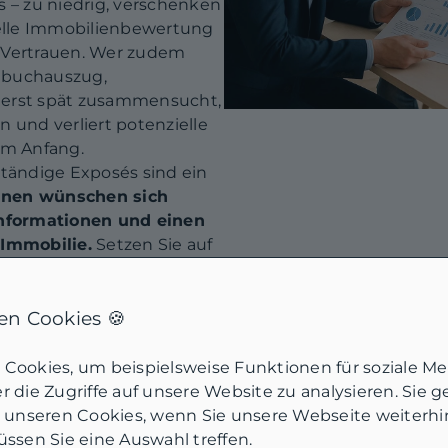
s – zu niedrig, verschenken
nelle Immobilienbewertung
rt Vertrauen. Wer zudem
dbuchauszug,
 erst spät zusammensucht,
 und verliert potenzielle
am Anfang.
ständige Exposés sind ein
nnen wünschen sich
Informationen und einen
 Immobilie.
Setzen Sie auf
nsprechende Präsentation,
hen. Ebenso wichtig:
gen und bieten Sie flexible
n Cookies 🍪
sönliche Betreuung und
eugen Interessenten
Cookies, um beispielsweise Funktionen für soziale M
tattung. Wer sich hier
 die Zugriffe auf unsere Website zu analysieren. Sie 
 Makler:innen wie van
u unseren Cookies, wenn Sie unsere Webseite weiterh
rt typische Fehler und
ssen Sie eine Auswahl treffen.