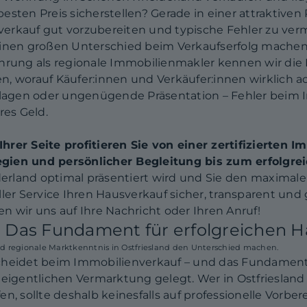
sten Preis sicherstellen? Gerade in einer attraktiven 
erkauf gut vorzubereiten und typische Fehler zu ver
einen großen Unterschied beim Verkaufserfolg machen
ahrung als regionale Immobilienmakler kennen wir die
, worauf Käufer:innen und Verkäufer:innen wirklich a
erlagen oder ungenügende Präsentation – Fehler beim 
res Geld.
hrer Seite profitieren Sie von einer zertifizierten
gien und persönlicher Begleitung bis zum erfolgre
derland optimal präsentiert wird und Sie den maximalen
ller Service Ihren Hausverkauf sicher, transparent 
n wir uns auf Ihre Nachricht oder Ihren Anruf!
: Das Fundament für erfolgreichen 
d regionale Marktkenntnis in Ostfriesland den Unterschied machen.
cheidet beim Immobilienverkauf – und das Fundament 
 eigentlichen Vermarktung gelegt. Wer in Ostfrieslan
n, sollte deshalb keinesfalls auf professionelle Vorber