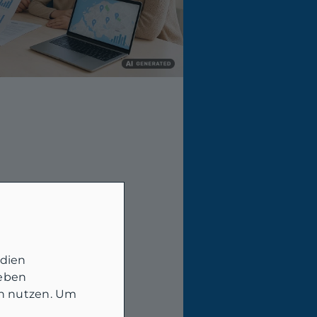
edien
geben
in nutzen. Um