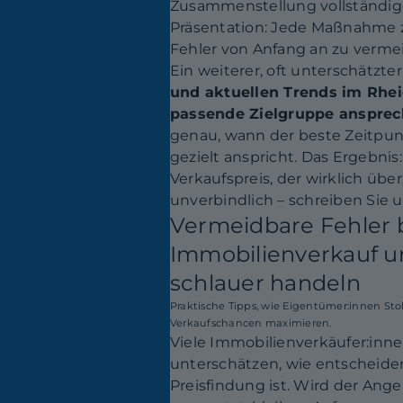
Zusammenstellung vollständige
Präsentation: Jede Maßnahme za
Fehler von Anfang an zu verme
Ein weiterer, oft unterschätzte
und aktuellen Trends im Rhei
passende Zielgruppe ansprec
genau, wann der beste Zeitpunk
gezielt anspricht. Das Ergebn
Verkaufspreis, der wirklich übe
unverbindlich – schreiben Sie u
Vermeidbare Fehler
Immobilienverkauf u
schlauer handeln
Praktische Tipps, wie Eigentümer:innen Sto
Verkaufschancen maximieren.
Viele Immobilienverkäufer:inn
unterschätzen, wie entscheiden
Preisfindung ist. Wird der Ang