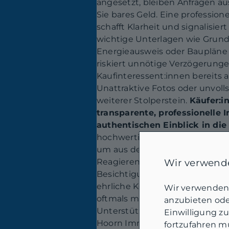
angesetzt, bleiben Anfragen au
Sie bares Geld. Eine professio
schafft Klarheit und signalisie
wichtige Unterlagen wie Grun
Energieausweis oder Baupläne
riskiert unnötige Verzögerungen
Kaufinteressent:innen bereits 
Unattraktive Fotos oder unvoll
weiterer Stolperstein.
Käufer:i
transparente, professionelle 
authentischen Einblick in die
hochwertige Bilder und eine a
um aus der Masse hervorzustec
Reagieren Sie schnell auf Anfra
Wir verwende
Besichtigungstermine an. Per
ehrliche Kommunikation überz
Wir verwenden 
oftmals mehr als die teure Auss
anzubieten oder
Unterstützung durch erfahrene
Einwilligung z
Hoorn Immobilien holt, reduzie
fortzufahren mü