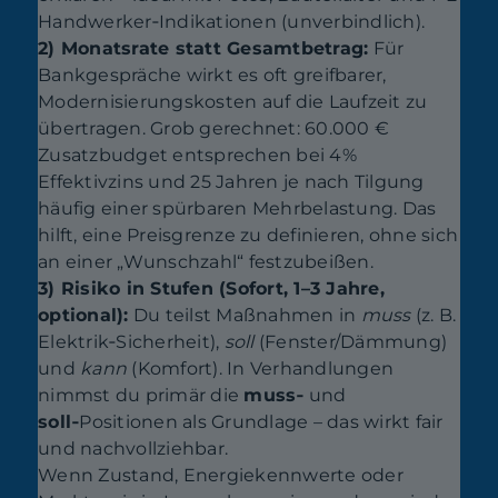
Handwerker‑Indikationen (unverbindlich).
2) Monatsrate statt Gesamtbetrag:
Für
Bankgespräche wirkt es oft greifbarer,
Modernisierungskosten auf die Laufzeit zu
übertragen. Grob gerechnet: 60.000 €
Zusatzbudget entsprechen bei 4%
Effektivzins und 25 Jahren je nach Tilgung
häufig einer spürbaren Mehrbelastung. Das
hilft, eine Preisgrenze zu definieren, ohne sich
an einer „Wunschzahl“ festzubeißen.
3) Risiko in Stufen (Sofort, 1–3 Jahre,
optional):
Du teilst Maßnahmen in
muss
(z. B.
Elektrik‑Sicherheit),
soll
(Fenster/Dämmung)
und
kann
(Komfort). In Verhandlungen
nimmst du primär die
muss‑
und
soll‑
Positionen als Grundlage – das wirkt fair
und nachvollziehbar.
Wenn Zustand, Energiekennwerte oder