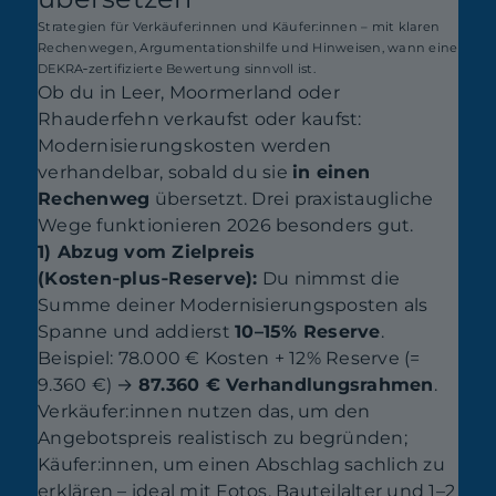
Strategien für Verkäufer:innen und Käufer:innen – mit klaren
Rechenwegen, Argumentationshilfe und Hinweisen, wann eine
DEKRA‑zertifizierte Bewertung sinnvoll ist.
Ob du in Leer, Moormerland oder
Rhauderfehn verkaufst oder kaufst:
Modernisierungskosten werden
verhandelbar, sobald du sie
in einen
Rechenweg
übersetzt. Drei praxistaugliche
Wege funktionieren 2026 besonders gut.
1) Abzug vom Zielpreis
(Kosten‑plus‑Reserve):
Du nimmst die
Summe deiner Modernisierungsposten als
Spanne und addierst
10–15% Reserve
.
Beispiel: 78.000 € Kosten + 12% Reserve (=
9.360 €) →
87.360 € Verhandlungsrahmen
.
Verkäufer:innen nutzen das, um den
Angebotspreis realistisch zu begründen;
Käufer:innen, um einen Abschlag sachlich zu
erklären – ideal mit Fotos, Bauteilalter und 1–2