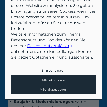
Dein nächster Schritt:
unsere Website zu analysieren. Sie geben
Checkliste für Besichtigung,
Einwilligung zu unseren Cookies, wenn Sie
Kostenschätzung und
unsere Webseite weiterhin nutzen. Um
fortzufahren müssen Sie eine Auswahl
Entscheidung
treffen.
Kurz, praktisch, sofort nutzbar – inklusive Daten, die du
Weitere Informationen zum Thema
sammeln solltest, um Modernisierungskosten in Leer belastbar
zu kalkulieren.
Datenschutz und Cookies können Sie
Du willst Modernisierungskosten in Leer &
unserer
Datenschutzerklärung
Umgebung nicht „gefühlt“, sondern
entnehmen. Unter Einstellungen können
belastbar einpreisen? Dann geh bei der
Sie gezielt Optionen ein und ausschalten.
Besichtigung wie bei einer kleinen
Datenerhebung vor: Je sauberer deine
Einstellungen
Fakten, desto ruhiger wird die Finanzierung
und desto sachlicher die
Alle ablehnen
Kaufpreisverhandlung.
Alle akzeptieren
Besichtigung: Diese Daten solltest du
sammeln
Baujahr & Modernisierungen:
wann