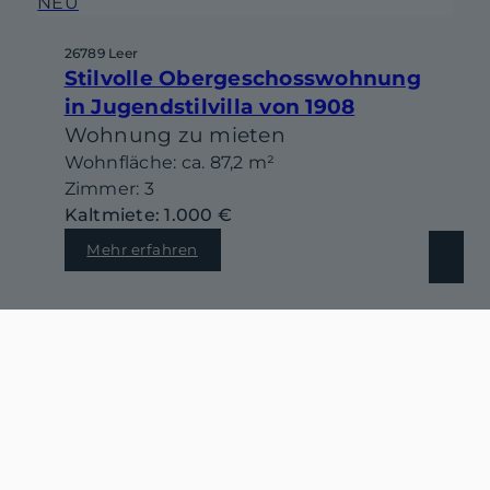
NEU
26789 Leer
Stilvolle Obergeschosswohnung
in Jugendstilvilla von 1908
Wohnung zu mieten
Wohnfläche: ca. 87,2 m²
Zimmer: 3
Kaltmiete: 1.000 €
Mehr erfahren