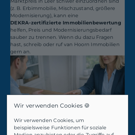
Marktpreis in Leer schwer einzuordnen sind
(z. B. Erbimmobilie, Mischzustand, größere
Modernisierung), kann eine
DEKRA‑zertifizierte Immobilienbewertung
helfen, Preis und Modernisierungsbedarf
sauber zu trennen. Wenn du dazu Fragen
hast, schreib oder ruf van Hoorn Immobilien
gern an.
Wir verwenden Cookies 🍪
Wir verwenden Cookies, um
beispielsweise Funktionen für soziale
Medien anzubieten oder die Zugriffe auf