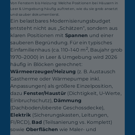
Von Fenstern bis Heizung: Welche Positionen bei Häusern in
Leer & Umgebung häufig auftreten, wie du sie grob ansetzt
und sauber dokumentierst.
Ein belastbares Modernisierungsbudget
entsteht nicht aus „Schätzen“, sondern aus
klaren Positionen mit
Spannen
und einer
sauberen Begründung. Für ein typisches
2
Einfamilienhaus (ca. 110–140 m
, Baujahr grob
1970–2000) in Leer & Umgebung wird 2026
häufig in Blöcken gerechnet:
Wärmeerzeuger/Heizung
(z. B. Austausch
Gastherme oder Wärmepumpe inkl.
Anpassungen) als größere Einzelposition,
dazu
Fenster/Haustür
(Dichtigkeit, U‑Werte,
Einbruchschutz),
Dämmung
(Dachboden/oberste Geschossdecke),
Elektrik
(Sicherungskasten, Leitungen,
FI/RCD),
Bad
(Teilsanierung vs. Komplett)
sowie
Oberflächen
wie Maler- und