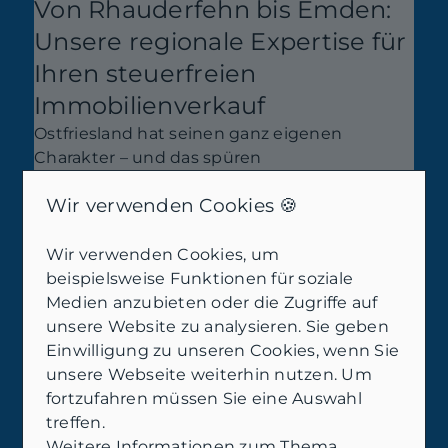
Von Rhauderfehn bis Emden:
Unsere regionale Expertise für
Ihren steuerfreien
Immobilienverkauf
Ostfriesland hat seinen ganz eigenen
Charakter – und das spüren
Eigentümer:innen direkt beim
Wir verwenden Cookies 🍪
Immobilienverkauf. Die regionale Nachfrage,
Besonderheiten in Stadtteilen wie Emden,
Leer oder den kleinen Fehnorten, sowie die
Wir verwenden Cookies, um
Art und Ausstattung Ihrer Immobilie spielen
beispielsweise Funktionen für soziale
eine entscheidende Rolle für Preis,
Medien anzubieten oder die Zugriffe auf
Verkaufsdauer und letztlich auch für
unsere Website zu analysieren. Sie geben
steuerliche Aspekte. Lokale Besonderheiten
Einwilligung zu unseren Cookies, wenn Sie
wie erschlossene Grundstücke, ländliche
unsere Webseite weiterhin nutzen. Um
Bauweisen oder der Einfluss touristischer
fortzufahren müssen Sie eine Auswahl
Nachfrage wirken sich sowohl auf den Wert
treffen.
als auch auf steuerliche
Weitere Informationen zum Thema