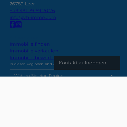
26789 Leer
+49 491 79 69 70 26
info@vh-immo.com
Nach oben
Immobilie finden
Immobilie verkaufen
Immobilie bewerten
Kontakt aufnehmen
In diesen Regionen sind wir vertreten:
Kontakt
Impressum
Datenschutz
Widerruf
Cookie-Einstellungen
van Hoorn Immobilien 2026