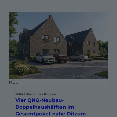
NEU
26844 Jemgum / Pogum
Vier QNG-Neubau-
Doppelhaushälften im
Gesamtpaket nahe Ditzum