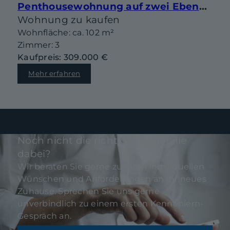
Penthousewohnung auf zwei Ebenen mit sonniger Dachterrasse in begehrter Lage von Leer-Loga
Wohnung zu kaufen
Wohnfläche: ca. 102 m²
Zimmer: 3
Kaufpreis: 309.000 €
Mehr erfahren
Noch nicht die richtige Immobilie
dabei?
Wir beraten Sie gerne zu Ihren individuellen
Wünschen und Anforderungen an Ihr neues
Zuhause. Sprechen Sie uns gerne
unverbindlich zu einem ersten Kennenlern-
Gespräch an.