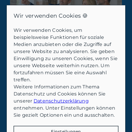
Wir verwenden Cookies 🍪
Wir verwenden Cookies, um
beispielsweise Funktionen für soziale
Medien anzubieten oder die Zugriffe auf
unsere Website zu analysieren. Sie geben
Klarer Abschluss statt
Einwilligung zu unseren Cookies, wenn Sie
Bauchgefühl: Preisstrategie,
unsere Webseite weiterhin nutzen. Um
fortzufahren müssen Sie eine Auswahl
Verhandlung und ein
treffen.
rechtssicherer Prozess
Weitere Informationen zum Thema
Wie du mit realistischer Immobilienbewertung, sauberer
Datenschutz und Cookies können Sie
Kommunikation und strukturierten Schritten das Risiko von
unserer
Datenschutzerklärung
Verzögerungen reduzierst – und den Verkauf planbar machst..
entnehmen. Unter Einstellungen können
Gerade beim
Hausverkauf in Leer
wird 2026
Sie gezielt Optionen ein und ausschalten.
schnell sichtbar, ob ein Angebot „nur online
steht“ – oder ob es
marktnah bepreist
und
professionell vorbereitet ist. Eine realistische
Einstellungen