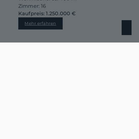
Zimmer: 16
Kaufpreis: 1.250.000 €
Mehr erfahren
NEU
26789 Leer
Stilvolle Obergeschosswohnung in Jugendstilvilla von 1908