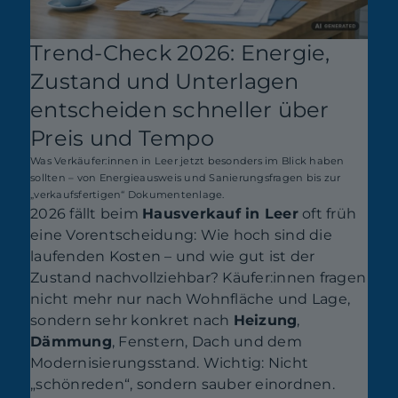
Trend-Check 2026: Energie,
Zustand und Unterlagen
entscheiden schneller über
Preis und Tempo
Was Verkäufer:innen in Leer jetzt besonders im Blick haben
sollten – von Energieausweis und Sanierungsfragen bis zur
„verkaufsfertigen“ Dokumentenlage.
2026 fällt beim
Hausverkauf in Leer
oft früh
eine Vorentscheidung: Wie hoch sind die
laufenden Kosten – und wie gut ist der
Zustand nachvollziehbar? Käufer:innen fragen
nicht mehr nur nach Wohnfläche und Lage,
sondern sehr konkret nach
Heizung
,
Dämmung
, Fenstern, Dach und dem
Modernisierungsstand. Wichtig: Nicht
„schönreden“, sondern sauber einordnen.