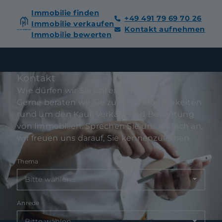
Immobilie finden
+49 491 79 69 70 26
Immobilie verkaufen
Kontakt aufnehmen
Immobilie bewerten
Kontakt
Wie dürfen wir Sie unterstützen?
Gerne beraten wir Sie zu Ihren Möglichkeiten
rund um den Kauf, Verkauf und Bewertung
von Immobilien. Sprechen Sie uns einfach an,
wir freuen uns darauf, Sie kennenzulernen.
Thema
Anrede