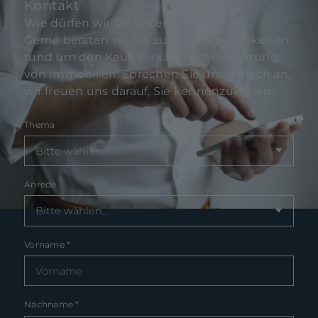
Kontakt
Wie dürfen wir Sie unterstützen?
Gerne beraten wir Sie zu Ihren Möglichkeiten
rund um den Kauf, Verkauf und Bewertung
von Immobilien. Sprechen Sie uns einfach an,
wir freuen uns darauf, Sie kennenzulernen.
Thema
Anrede
Vorname
*
Nachname
*