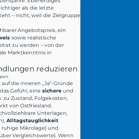
ebensjahre. Ebenerdiges
htiger als die letzte
ht – nicht, weil die Zielgruppe
hbarer Angebotspreis, ein
weis
sowie realistische
eitet zu werden – von der
ale Marktkenntnis in
andlungen reduzieren
keit.
ck auf die inneren „Ja“-Gründe
 das Gefühl, eine
sichere
und
: zu Zustand, Folgekosten,
kt von Ostfriesland.
chvollziehbare Unterlagen,
n),
Alltagstauglichkeit
, ruhige Mikrolage) und
s über Vergleichswerte). Wenn