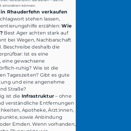
rt einordnen können.
in Rhauderfehn verkaufen
s Schlagwort stehen lassen,
ientierungshilfe erzählen:
Wie
g?
Best Ager achten stark auf
innt bei Wegen, Nachbarschaft
 Beschreibe deshalb die
prüfbar: Ist es eine
e, eine gewachsene
flich-ruhig? Wie ist die
en Tageszeiten? Gibt es gute
tung und eine angenehme
und Straße?
g ist die
Infrastruktur
– ohne
sind verständliche Entfernungen
hkeiten, Apotheke, Ärzt:innen,
epunkte, sowie Anbindung
 oder Emden. Wenn vorhanden,