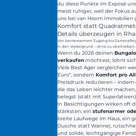
du diese Punkte im Exposé und 
meist ruhiger, weil der Fokus a
uns bei van Hoorn Immobilien 
Komfort statt Quadratmet
Details überzeugen in Rh
Von barrierearmem Zugang bis Gartenpflege: 
in den Vordergrund – ohne zu übertreiben.
Wenn du 2026 deinen
Bungalo
verkaufen
möchtest, lohnt sic
Viele Best Ager vergleichen w
Euro“, sondern
Komfort pro Al
Preisdruck reduzieren – indem 
die das Leben leichter machen,
belegst (statt mit Superlativen)
In Besichtigungen wirken oft di
stärksten: ein
stufenarmer ode
breite Laufwege im Haus, ein gu
Dusche statt Wanne), rutsc
und solide, leichtgängige Fens