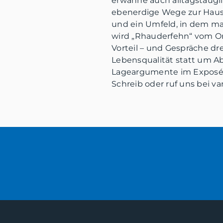
erwähne auch alltagstaugl
ebenerdige Wege zur Haust
und ein Umfeld, in dem ma
wird „Rhauderfehn“ vom Or
Vorteil – und Gespräche dr
Lebensqualität statt um A
Lageargumente im Exposé 
Schreib oder ruf uns bei v