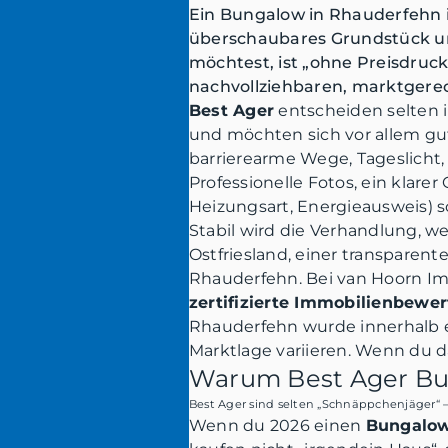
Ein Bungalow in Rhauderfehn i
überschaubares Grundstück un
möchtest, ist „ohne Preisdruc
nachvollziehbaren, marktgerec
Best Ager
entscheiden selten i
und möchten sich vor allem gut
barrierearme Wege, Tageslicht, 
Professionelle Fotos, ein klare
Heizungsart, Energieausweis) s
Stabil wird die Verhandlung, w
Ostfriesland, einer transparent
Rhauderfehn. Bei van Hoorn I
zertifizierte Immobilienbewe
Rhauderfehn wurde innerhalb e
Marktlage variieren. Wenn du da
Warum Best Ager Bu
Best Ager sind selten „Schnäppchenjäger“ –
Wenn du 2026 einen
Bungalow