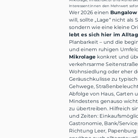
Interessent:innen den Mehrwert sofo
Wer 2026 einen
Bungalow 
will, sollte „Lage“ nicht al
sondern wie eine kleine Or
lebt es sich hier im Allta
Planbarkeit – und die beg
und einem ruhigen Umfeld.
Mikrolage
konkret und über
verkehrsarme Seitenstraß
Wohnsiedlung oder eher dör
Geräuschkulisse zu typisch
Gehwege, Straßenbeleuch
Abfolge von Haus, Garten 
Mindestens genauso wichti
zu übertreiben. Hilfreich 
und Zeiten: Einkaufsmöglic
Gastronomie, Bank/Servic
Richtung Leer, Papenburg