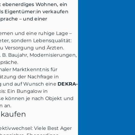
n: ebenerdiges Wohnen, ein
ls Eigentümer:in verkaufen
sprache – und einer
hemen und eine ruhige Lage –
ter, sondern Lebensqualität:
 zu Versorgung und Ärzten.
. B. Baujahr, Modernisierungen,
spräche.
naler Marktkenntnis für
hätzung der Nachfrage in
ng und auf Wunsch eine
DEKRA-
xis: Ein Bungalow in
sse können je nach Objekt und
n an.
 kaufen
ektivwechsel: Viele Best Ager