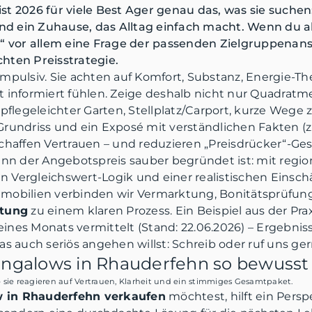
st 2026 für viele Best Ager genau das, was sie suche
d ein Zuhause, das Alltag einfach macht. Wenn du a
k“ vor allem eine Frage der passenden Zielgruppenan
hten Preisstrategie.
mpulsiv. Sie achten auf Komfort, Substanz, Energie-T
 informiert fühlen. Zeige deshalb nicht nur Quadratme
pflegeleichter Garten, Stellplatz/Carport, kurze Wege
r Grundriss und ein Exposé mit verständlichen Fakten (z
chaffen Vertrauen – und reduzieren „Preisdrücker“-Ge
enn der Angebotspreis sauber begründet ist: mit regio
en Vergleichswert-Logik und einer realistischen Einsc
mmobilien verbinden wir Vermarktung, Bonitätsprüfu
rtung
zu einem klaren Prozess. Ein Beispiel aus der Pra
ines Monats vermittelt (Stand: 22.06.2026) – Ergebni
s auch seriös angehen willst: Schreib oder ruf uns ger
ngalows in Rhauderfehn so bewusst
 sie reagieren auf Vertrauen, Klarheit und ein stimmiges Gesamtpaket.
 in Rhauderfehn verkaufen
möchtest, hilft ein Persp