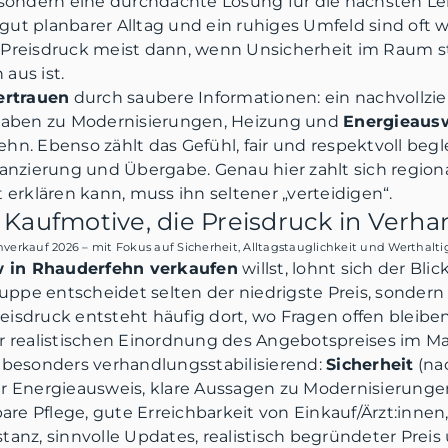
, sondern eine durchdachte Lösung für die nächsten L
t planbarer Alltag und ein ruhiges Umfeld sind oft wic
Preisdruck meist dann, wenn Unsicherheit im Raum ste
aus ist.
ertrauen
durch saubere Informationen: ein nachvollzie
ngaben zu Modernisierungen, Heizung und
Energieaus
hn. Ebenso zählt das Gefühl, fair und respektvoll begl
nanzierung und Übergabe. Genau hier zahlt sich region
 erklären kann, muss ihn seltener „verteidigen“.
 Kaufmotive, die Preisdruck in Verh
erkauf 2026 – mit Fokus auf Sicherheit, Alltagstauglichkeit und Werthaltig
 in Rhauderfehn verkaufen
willst, lohnt sich der Bli
ruppe entscheidet selten der niedrigste Preis, sondern
eisdruck entsteht häufig dort, wo Fragen offen bleiben
r realistischen Einordnung des Angebotspreises im Mar
 besonders verhandlungsstabilisierend:
Sicherheit
(na
er Energieausweis, klare Aussagen zu Modernisierunge
e Pflege, gute Erreichbarkeit von Einkauf/Ärzt:innen
tanz, sinnvolle Updates, realistisch begründeter Prei