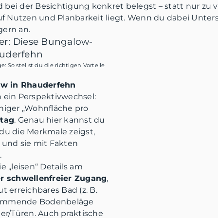
bei der Besichtigung konkret belegst – statt nur zu 
uf Nutzen und Planbarkeit liegt. Wenn du dabei Unterst
gern an.
er: Diese Bungalow-
auderfehn
So stellst du die richtigen Vorteile
w in Rhauderfehn
h ein Perspektivwechsel:
eniger „Wohnfläche pro
ltag
. Genau hier kannst du
du die Merkmale zeigst,
 und sie mit Fakten
.
e „leisen“ Details am
r schwellenfreier Zugang
,
t erreichbares Bad (z. B.
hhemmende Bodenbeläge
ter/Türen. Auch praktische