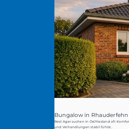
Bungalow in Rhauderfehn v
Best Ager suchen in Ostfriesland oft Komfo
und Verhandlungen stabil führst..