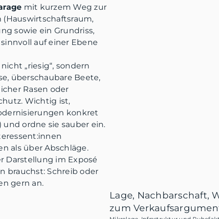
arage
mit kurzem Weg zur
 (Hauswirtschaftsraum,
ung sowie ein Grundriss,
sinnvoll auf einer Ebene
icht „riesig“, sondern
sse, überschaubare Beete,
icher Rasen oder
utz. Wichtig ist,
 Modernisierungen konkret
) und ordne sie sauber ein.
teressent:innen
en als über Abschläge.
r Darstellung im Exposé
n brauchst: Schreib oder
en gern an.
Lage, Nachbarschaft, 
zum Verkaufsargumen
Mikrolage, Infrastruktur und Ruhefakt