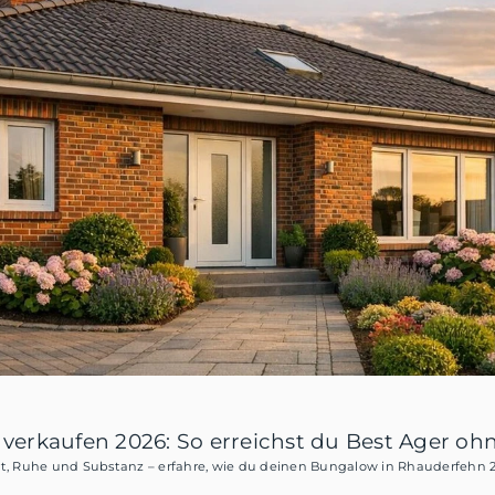
erkaufen 2026: So erreichst du Best Ager oh
rt, Ruhe und Substanz – erfahre, wie du deinen Bungalow in Rhauderfehn 20