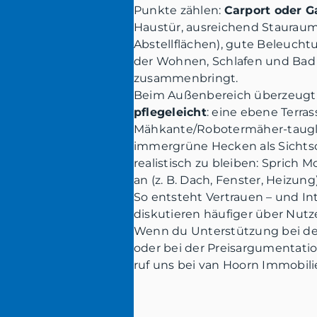
Punkte zählen:
Carport oder G
Haustür, ausreichend Stauraum
Abstellflächen), gute Beleucht
der Wohnen, Schlafen und Bad 
zusammenbringt.
Beim Außenbereich überzeugt n
pflegeleicht
: eine ebene Terra
Mähkante/Robotermäher-taugl
immergrüne Hecken als Sichtsch
realistisch zu bleiben: Sprich
an (z. B. Dach, Fenster, Heizung
So entsteht Vertrauen – und In
diskutieren häufiger über Nutz
Wenn du Unterstützung bei de
oder bei der Preisargumentatio
ruf uns bei van Hoorn Immobili