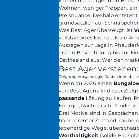
kaufen nicht „irgendein Haus“
Wohnen, weniger Treppen, ein gu
Preisnuance. Deshalb entsteht 
grundsätzlich auf Schnäppchen 
Was Best Ager überzeugt, ist
V
vollständiges Exposé, klare A
Aussagen zur Lage in Rhauderfe
ersten Besichtigung bis zur Fi
Ostfriesland aus: Wer den Markt
Best Ager verstehen:
Zielgruppenpsychologie für den Immobilienv
Wenn du 2026 einen
Bungalow
von Best Agern. In dieser Zielg
passende
Lösung zu kaufen. Pr
Energie, Nachbarschaft oder zu
Drei Motive sind in Gesprächen
transparenter Zustand, sauber
(ebenerdige Wege, überschaubar
Werthaltigkeit
(solide Bausubs