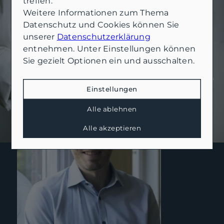
treffen.
Wie dürfen wir Sie unterstützen?
Weitere Informationen zum Thema
Gerne beraten wir Sie zu Ihren Möglichkeiten
Datenschutz und Cookies können Sie
rund um den Kauf, Verkauf und Bewertung
unserer
Datenschutzerklärung
von Immobilien. Sprechen Sie uns einfach an,
entnehmen. Unter Einstellungen können
wir freuen uns darauf, Sie kennenzulernen.
Sie gezielt Optionen ein und ausschalten.
Einstellungen
Alle ablehnen
Alle akzeptieren