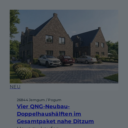
NEU
26844 Jemgum / Pogum
Vier QNG-Neubau-
Doppelhaushälften im
Gesamtpaket nahe Ditzum