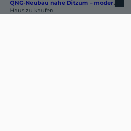
QNG-Neubau nahe Ditzum – moderne Doppelhaushälfte mit Gestaltungsspielraum
Haus zu kaufen
Wohnfläche: ca. 100 m²
Zimmer: 4
Kaufpreis: 329.000 €
Mehr erfahren
26789 Leer (Ostfriesland) / Loga