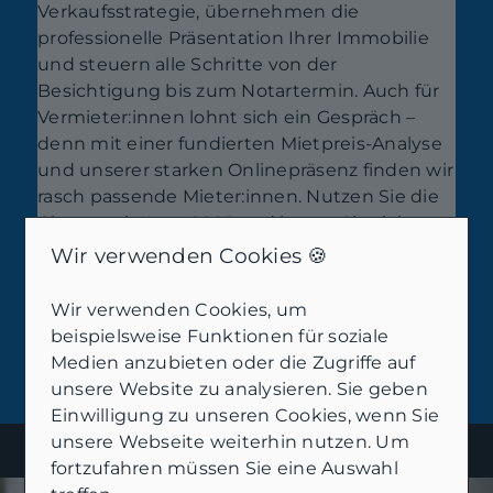
Verkaufsstrategie, übernehmen die
professionelle Präsentation Ihrer Immobilie
und steuern alle Schritte von der
Besichtigung bis zum Notartermin. Auch für
Vermieter:innen lohnt sich ein Gespräch –
denn mit einer fundierten Mietpreis-Analyse
und unserer starken Onlinepräsenz finden wir
rasch passende Mieter:innen. Nutzen Sie die
Chancen in Leer 2025 und lassen Sie sich von
uns individuell beraten. Wenn Sie Ihre
Wir verwenden Cookies 🍪
Möglichkeiten prüfen oder direkt ins
Gespräch kommen wollen, freuen wir uns auf
Wir verwenden Cookies, um
Ihre Nachricht!
beispielsweise Funktionen für soziale
Medien anzubieten oder die Zugriffe auf
unsere Website zu analysieren. Sie geben
Einwilligung zu unseren Cookies, wenn Sie
unsere Webseite weiterhin nutzen. Um
fortzufahren müssen Sie eine Auswahl
Kontakt