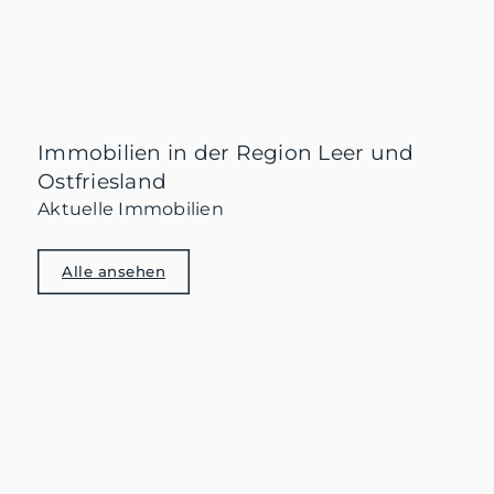
Sanierungspflichten auf Käufer:innen übergehen
– oft mit festen Fristen. Wir zeigen, was 2026 in
Ostfriesland besonders wichtig ist und wie du
Kosten, Ablauf und Risiken vor dem Kauf
realistisch einschätzt.
Mehr erfahren
Immobilien in der Region Leer und
Ostfriesland
Aktuelle Immobilien
Alle ansehen