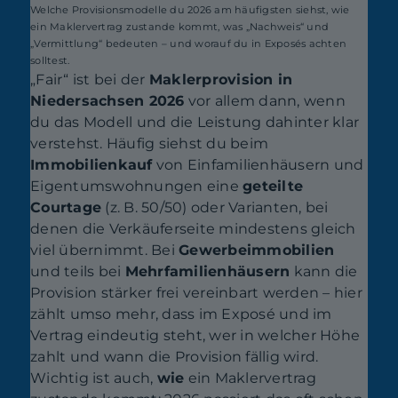
Welche Provisionsmodelle du 2026 am häufigsten siehst, wie
ein Maklervertrag zustande kommt, was „Nachweis“ und
„Vermittlung“ bedeuten – und worauf du in Exposés achten
solltest.
„Fair“ ist bei der
Maklerprovision in
Niedersachsen 2026
vor allem dann, wenn
du das Modell und die Leistung dahinter klar
verstehst. Häufig siehst du beim
Immobilienkauf
von Einfamilienhäusern und
Eigentumswohnungen eine
geteilte
Courtage
(z. B. 50/50) oder Varianten, bei
denen die Verkäuferseite mindestens gleich
viel übernimmt. Bei
Gewerbeimmobilien
und teils bei
Mehrfamilienhäusern
kann die
Provision stärker frei vereinbart werden – hier
zählt umso mehr, dass im Exposé und im
Vertrag eindeutig steht, wer in welcher Höhe
zahlt und wann die Provision fällig wird.
Wichtig ist auch,
wie
ein Maklervertrag