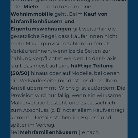
oder
Miete
– und ob es um eine
Wohnimmobilie
geht. Beim
Kauf von
Einfamilienhäusern und
Eigentumswohnungen
gilt weiterhin die
gesetzliche Regel, dass Käufer:innen nicht
mehr Maklerprovision zahlen dürfen als
Verkäufer:innen, wenn beide Seiten zur
Zahlung verpflichtet werden. In der Praxis
läuft das meist auf eine
hälftige Teilung
(50/50)
hinaus oder auf Modelle, bei denen
die Verkäuferseite mindestens denselben
Anteil übernimmt. Wichtig ist außerdem: Die
Provision wird nur fällig, wenn ein wirksamer
Maklervertrag besteht und es tatsächlich
zum Abschluss (z. B. notariellem Kaufvertrag)
kommt – Details stehen im Exposé und
später im Vertrag.
Bei
Mehrfamilienhäusern
(je nach