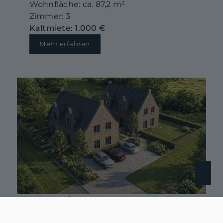
Wohnfläche: ca. 87,2 m²
Zimmer: 3
Kaltmiete: 1.000 €
Mehr erfahren
26844 Jemgum / Pogum
QNG-Neubau nahe Ditzum – moderne Doppelhaushälfte mit Gestaltungsspielraum