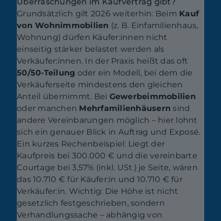
Überraschungen im Kaufvertrag gibt?
Grundsätzlich gilt 2026 weiterhin: Beim
Kauf
von Wohnimmobilien
(z. B. Einfamilienhaus,
Wohnung) dürfen Käufer:innen nicht
einseitig stärker belastet werden als
Verkäufer:innen. In der Praxis heißt das oft
50/50-Teilung
oder ein Modell, bei dem die
Verkäuferseite mindestens den gleichen
Anteil übernimmt. Bei
Gewerbeimmobilien
oder manchen
Mehrfamilienhäusern
sind
andere Vereinbarungen möglich – hier lohnt
sich ein genauer Blick in Auftrag und Exposé.
Ein kurzes Rechenbeispiel: Liegt der
Kaufpreis bei 300.000 € und die vereinbarte
Courtage bei 3,57% (inkl. USt.) je Seite, wären
das 10.710 € für Käufer:in und 10.710 € für
Verkäufer:in. Wichtig: Die Höhe ist nicht
gesetzlich festgeschrieben, sondern
Verhandlungssache – abhängig von