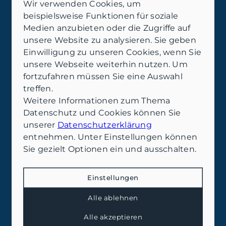
Bitte um eine klare Aufstellung und hake
Wir verwenden Cookies, um
nach, welche Punkte optional sind. So
beispielsweise Funktionen für soziale
verhandelst du sachlich über
Leistung und
Medien anzubieten oder die Zugriffe auf
Preis
– nicht über Bauchgefühl.
unsere Website zu analysieren. Sie geben
Timing ist entscheidend: Als
Verkäufer:in
Einwilligung zu unseren Cookies, wenn Sie
verhandelst du die Courtage am besten
vor
unsere Webseite weiterhin nutzen. Um
Auftragsstart, wenn Vermarktungsplan und
fortzufahren müssen Sie eine Auswahl
Zielgruppe feststehen. Als
Käufer:in
klärst du
treffen.
die Provisionspflicht vor Unterlagenabruf
Weitere Informationen zum Thema
oder Besichtigung, damit später im
Datenschutz und Cookies können Sie
Kaufprozess keine Überraschung auftaucht.
unserer
Datenschutzerklärung
Realistische Spielräume entstehen oft, wenn
entnehmen. Unter Einstellungen können
du Gegenleistungen anbietest: z. B. flexible
Sie gezielt Optionen ein und ausschalten.
Besichtigungsfenster, vollständige
Objektunterlagen oder eine zügige
Einstellungen
Finanzierungsbestätigung.
Praxisbezug aus Ostfriesland: Wenn die
Alle ablehnen
Nachfrage hoch ist und ein Objekt
Alle akzeptieren
professionell vorbereitet wird, kann