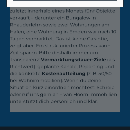
Vermarktung sehr schnell gehen. Wir haben
zuletzt innerhalb eines Monats fünf Objekte
verkauft – darunter ein Bungalow in
Rhauderfehn sowie zwei Wohnungen am
Hafen; eine Wohnung in Emden war nach 10
Tagen vermarktet. Das ist keine Garantie,
zeigt aber: Ein strukturierter Prozess kann
Zeit sparen. Bitte deshalb immer um
Transparenz:
Vermarktungsdauer-Ziele
(als
Richtwert), geplante Kanäle, Reporting und
die konkrete
Kostenaufteilung
(z. B. 50/50
bei Wohnimmobilien). Wenn du deine
Situation kurz einordnen möchtest: Schreib
oder ruf uns gern an – van Hoorn Immobilien
unterstützt dich persönlich und klar.