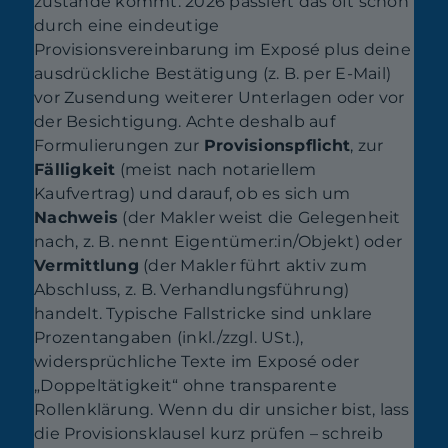
zustande kommt: 2026 passiert das oft schon
durch eine eindeutige
Provisionsvereinbarung im Exposé plus deine
ausdrückliche Bestätigung (z. B. per E-Mail)
vor Zusendung weiterer Unterlagen oder vor
der Besichtigung. Achte deshalb auf
Formulierungen zur
Provisionspflicht
, zur
Fälligkeit
(meist nach notariellem
Kaufvertrag) und darauf, ob es sich um
Nachweis
(der Makler weist die Gelegenheit
nach, z. B. nennt Eigentümer:in/Objekt) oder
Vermittlung
(der Makler führt aktiv zum
Abschluss, z. B. Verhandlungsführung)
handelt. Typische Fallstricke sind unklare
Prozentangaben (inkl./zzgl. USt.),
widersprüchliche Texte im Exposé oder
„Doppeltätigkeit“ ohne transparente
Rollenklärung. Wenn du dir unsicher bist, lass
die Provisionsklausel kurz prüfen – schreib